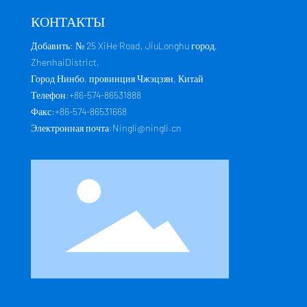
КОНТАКТЫ
Добавить: № 25 XiHe Road, JiuLonghu город,
ZhenhaiDistrict,
Город Нинбо, провинция Чжэцзян, Китай
Телефон:
+86-574-86531888
Факс:
+86-574-86531668
Электронная почта:
Ningli@ningli.cn