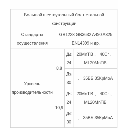
Большой шестиугольный болт стальной
конструкции
Стандарты
GB1228 GB3632 A490 A325
осуществления
EN14399 и др.
Д≤
20MnTiB 、 40Cr 、
24
ML20MnTiB
8,8
Д≤
、 35ВБ 35КрМоА
30
Уровень
производительности
Д≤
20MnTiB 、 40Cr 、
24
ML20MnTiB
10,9
Д≤
、 35ВБ 35КрМоА
30